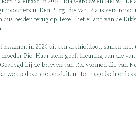
 kort na elkaar in 2014. Ria werd 89 en Nel 92. De a
grootouders in Den Burg, die van Ria is verstrooid 
 dus beiden terug op Texel, het eiland van de Kikk
n.
l kwamen in 2020 uit een archiefdoos, samen met (
moeder Pie. Haar stem geeft kleuring aan die van 
. Gevoegd bij de brieven van Ria vormen die van Ne
at we op deze site ontsluiten. Ter nagedachtenis a