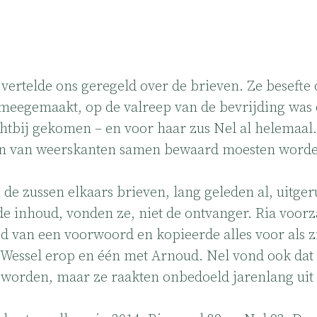
vertelde ons geregeld over de brieven. Ze besefte 
meegemaakt, op de valreep van de bevrijding was 
chtbij gekomen – en voor haar zus Nel al helemaal.
ven van weerskanten samen bewaard moesten word
n de zussen elkaars brieven, lang geleden al, uitge
e inhoud, vonden ze, niet de ontvanger. Ria voorz
d van een voorwoord en kopieerde alles voor als zi
Wessel erop en één met Arnoud. Nel vond ook dat 
worden, maar ze raakten onbedoeld jarenlang uit 