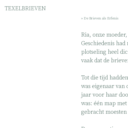
TEXELBRIEVEN
De Brieven
» De Brieven als Erfenis
Het Gezin Kikkert
Over de Opstand
Ria, onze moeder, 
Genoemde personen
Geschiedenis had 
Begrippen en plaatsen
plotseling heel di
De Oorlog Proeven
vaak dat de brie
De Brieven als Erfenis
Graag uw hulp!
Tot die tijd hadde
Reacties
was eigenaar van d
Credits
jaar voor haar doo
was: één map met 
gebracht moesten 