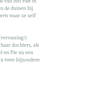
s van Nel rust in
in de duinen bij
erts waar ze zelf
verrassing!)
haar dochters, als
l en Pie nu een
an twee bijzondere