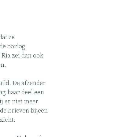
dat ze
de oorlog
 Ria zei dan ook
en.
ruild. De afzender
ag haar deel een
j er niet meer
de brieven bijeen
zicht.