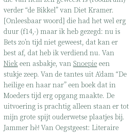
verder “de Bikkel” van Diet Kramer.
[Onleesbaar woord] die had het wel erg
duur (f14,-) maar ik heb gezegd: nu is
Bets zo’n tijd niet geweest, dat kan er
best af, dat heb ik verdiend nu. Van
Niek
een asbakje, van
Snoepie
een
stukje zeep. Van de tantes uit A'dam “De
heilige en haar nar” een boek dat in
Moeders tijd erg opgang maakte. De
uitvoering is prachtig alleen staan er tot
mijn grote spijt ouderwetse plaatjes bij.
Jammer hè! Van Oegstgeest: Literaire