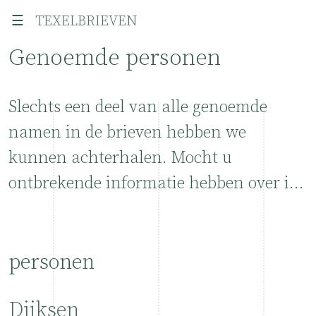
☰
TEXELBRIEVEN
Genoemde personen
Slechts een deel van alle genoemde
namen in de brieven hebben we
kunnen achterhalen. Mocht u
ontbrekende informatie hebben over in
de brieven genoemde personen, of
correcties en/of beeldmateriaal, van
Texel of uit Heemstede, dan houden we
personen
ons zeer aanbevolen!
Dijksen