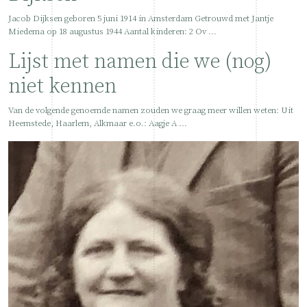
Neem
hier
contact op met Wessel
Jacob Dijksen geboren 5 juni 1914 in Amsterdam Getrouwd met Jantje
Miedema op 18 augustus 1944 Aantal kinderen: 2 Ov ...
Holleman, of
hier
met Arnoud
Lijst met namen die we (nog)
Holleman
niet kennen
Van de volgende genoemde namen zouden we graag meer willen weten: Uit
Heemstede, Haarlem, Alkmaar e.o.: Aagje A ...